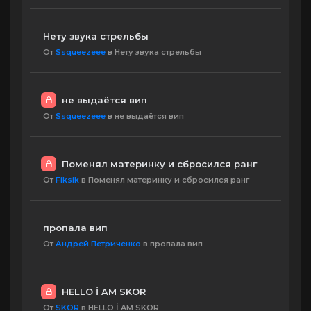
Нету звука стрельбы
От
Ssqueezeee
в Нету звука стрельбы
не выдаётся вип
От
Ssqueezeee
в не выдаётся вип
Поменял материнку и сбросился ранг
От
Fiksik
в Поменял материнку и сбросился ранг
пропала вип
От
Андрей Петриченко
в пропала вип
HELLO İ AM SKOR
От
SKOR
в HELLO İ AM SKOR