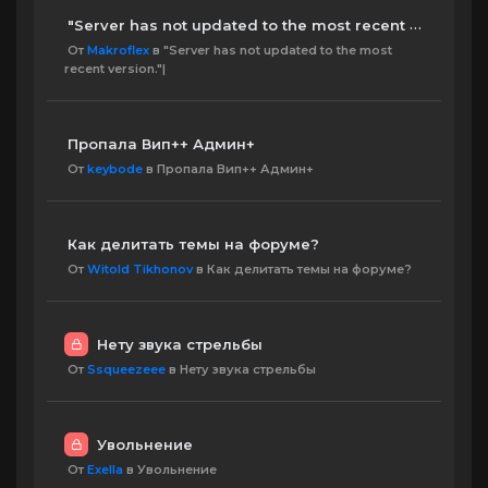
"Server has not updated to the most recent version."|
От
Makroflex
в "Server has not updated to the most
recent version."|
Пропала Вип++ Админ+
От
keybode
в Пропала Вип++ Админ+
Как делитать темы на форуме?
От
Witold Tikhonov
в Как делитать темы на форуме?
Нету звука стрельбы
От
Ssqueezeee
в Нету звука стрельбы
Увольнение
От
Exella
в Увольнение