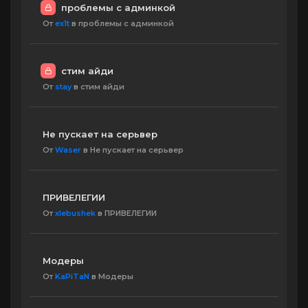
проблемы с админкой
От
ex1t
в проблемы с админкой
стим айди
От
stay
в стим айди
Не пускает на серьвер
От
Waser
в Не пускает на серьвер
ПРИВЕЛЕГИИ
От
xlebushek
в ПРИВЕЛЕГИИ
Модеры
От
KaPiTaN
в Модеры