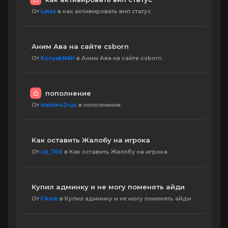
От
Latex
в как активировать вип статус
Аним Ава на сайте csborn
От
KonyakNAH
в Аним Ава на сайте csborn
пополнение
От
Hakim42rus
в пополнение
Как оставить Жалобу на игрока
От
xd_766
в Как оставить Жалобу на игрока
Купил админку и не могу поменять айди
От
Fiksik
в Купил админку и не могу поменять айди