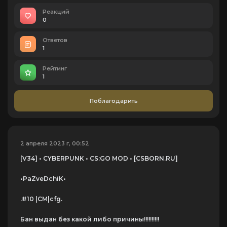
Реакций
0
Ответов
1
Рейтинг
1
Поблагодарить
2 апреля 2023 г, 00:52
[V34] • CYBERPUNK • CS:GO MOD • [CSBORN.RU]
•PaZveDchiK•
.#10 |CM|cfg.
Бан выдан без какой либо причины!!!!!!!!!!