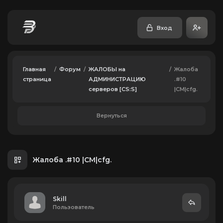
Вход
Главная
/
Форум
/
ЖАЛОБЫ на
/
Жалоба
страница
АДМИНИСТРАЦИЮ
.#10
серверов [CS:S]
|CM|cfg.
Вернуться
Жалоба .#10 |CM|cfg.
Skill
Пользователь