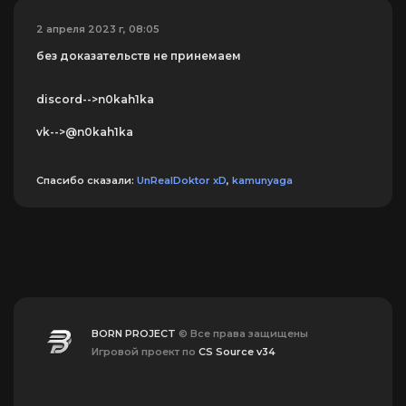
2 апреля 2023 г, 08:05
без доказательств не принемаем
discord-->n0kah1ka
vk-->@n0kah1ka
Спасибо сказали:
UnRealDoktor xD
,
kamunyaga
BORN PROJECT
© Все права защищены
Игровой проект по
CS Source v34