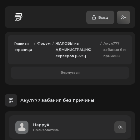
Вход
Главная
/
Форум
/
ЖАЛОБЫ на
/
Акул777
страница
АДМИНИСТРАЦИЮ
забанил без
серверов [CS:S]
причины
Вернуться
Акул777 забанил без причины
HappyA
Пользователь