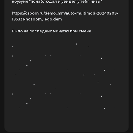
ноузуме "понаблюдал и увидел у тебя читы"
https://csborn.ru/demo_mm/auto-multimod-20240209-
195331-nozoom_lego.dem
Было на последних минутах при смене
。 ﾟ .
.
, . . .
。 ﾟ
。
. . . 。 .
. ㅤㅤㅤ ㅤㅤㅤㅤㅤ 。 .
。 ﾟ .
.
, . . .
。 ﾟ
。
. . . 。 .