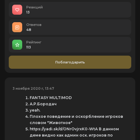
Реакций
13
Ответов
48
Рейтинг
113
Поблагодарить
3 ноября 2020 г, 13:47
FANTASY MULTIMOD
А.Р.Бородач
yeah.
Плохое поведение и оскорбление игроков
словом "Животное"
https://yadi.sk/d/ONrOvjrxK0-WtA В данном
деме видно как админ оск. игроков по