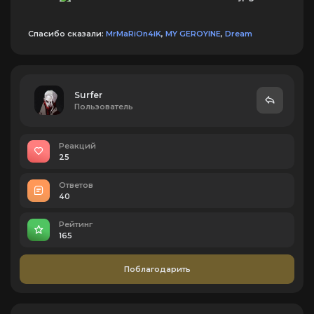
Спасибо сказали:
MrMaRiOn4iK
,
MY GEROYINE
,
Dream
Surfer
Пользователь
Реакций
25
Ответов
40
Рейтинг
165
Поблагодарить