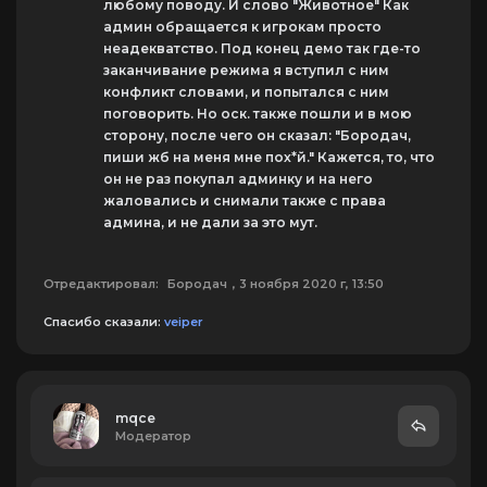
любому поводу. И слово "Животное" Как
админ обращается к игрокам просто
неадекватство. Под конец демо так где-то
заканчивание режима я вступил с ним
конфликт словами, и попытался с ним
поговорить. Но оск. также пошли и в мою
сторону, после чего он сказал: "Бородач,
пиши жб на меня мне пох*й." Кажется, то, что
он не раз покупал админку и на него
жаловались и снимали также с права
админа, и не дали за это мут.
Отредактировал:
Бородач
, 3 ноября 2020 г, 13:50
Спасибо сказали:
veiper
mqce
Модератор