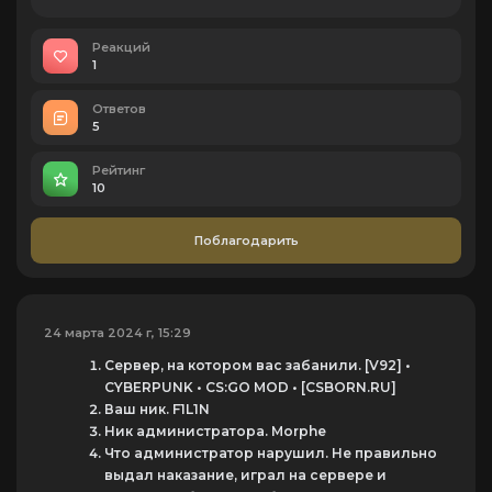
Реакций
1
Ответов
5
Рейтинг
10
Поблагодарить
24 марта 2024 г, 15:29
Сервер, на котором вас забанили. [V92] •
CYBERPUNK • CS:GO MOD • [CSBORN.RU]
Ваш ник. F1L1N
Ник администратора. Morphe
Что администратор нарушил. Не правильно
выдал наказание, играл на сервере и