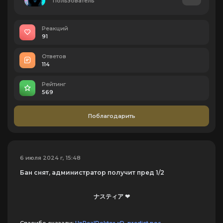
Пользователь
Реакций
91
Ответов
114
Рейтинг
569
Поблагодарить
6 июля 2024 г, 15:48
Бан снят, администратор получит пред 1/2
ナスティア ❤
Спасибо сказали:
UnRealDoktor xD
,
predict pos