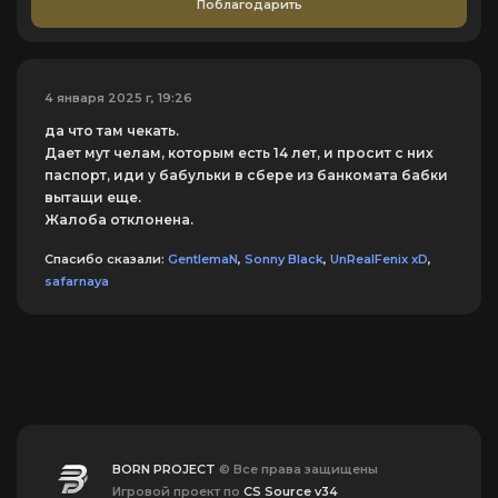
Поблагодарить
4 января 2025 г, 19:26
да что там чекать.
Дает мут челам, которым есть 14 лет, и просит с них
паспорт, иди у бабульки в сбере из банкомата бабки
вытащи еще.
Жалоба отклонена.
Спасибо сказали:
GentlemaN
,
Sonny Black
,
UnRealFenix xD
,
safarnaya
BORN PROJECT
© Все права защищены
Игровой проект по
CS Source v34