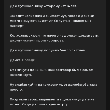
Даю мут школьнику которому нет 14 лет.
Заходит колхозник и снимает мут, говорю докажи
мне что ему есть 14 лет, либо пусть он скинет мне
паспорт.
Колхозник сказал что ничего не должен доказывать,
школьник меня проигнорировал.
Даю мут школьнику, получаю бан со снятием.
Демка:
Попади.
От 1 минуты до 12-13. +- наш разговор был в самом
начале карты.
Ну слабая хуйня на колхознике, от жалобы убежала
просто.
Пиздюков своих защищает, а в доки нихуя дать не
может. Сиди дальше с хуем во рту.