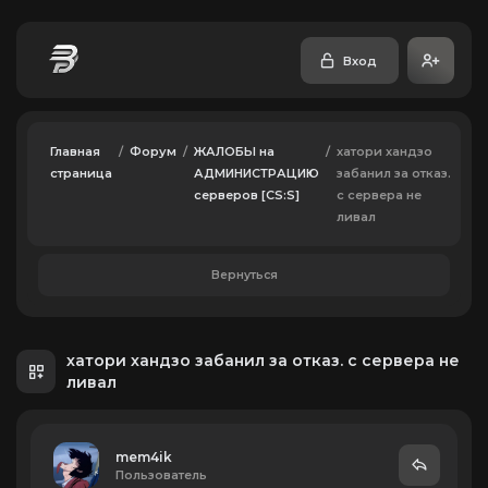
Вход
Главная
/
Форум
/
ЖАЛОБЫ на
/
хатори хандзо
страница
АДМИНИСТРАЦИЮ
забанил за отказ.
серверов [CS:S]
с сервера не
ливал
Вернуться
хатори хандзо забанил за отказ. с сервера не
ливал
mem4ik
Пользователь