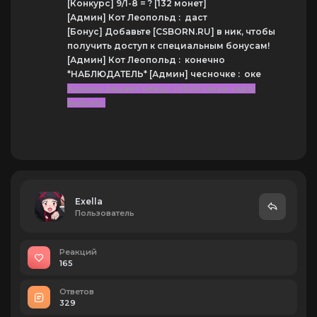
[Конкурс] 9/1-8 = ? [132 монет]
[Админ] Кот Леопольд : даст
[Бонус] Добавьте [CSBORN.RU] в ник, чтобы
получить доступ к специальным бонусам!
[Админ] Кот Леопольд : конечно
*НАБЛЮДАТЕЛЬ* [Админ] чесночке : оке
Админы решают между собой какую карту
выбрать
Exella
Пользователь
Реакций
165
Ответов
329