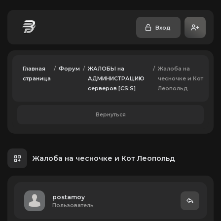
Вход
Главная
/
Форум
/
ЖАЛОБЫ на
/
Жалоба на
страница
АДМИНИСТРАЦИЮ
чесночке и Кот
серверов [CS:S]
Леопольд
Вернуться
Жалоба на чесночке и Кот Леопольд
postamoy
Пользователь