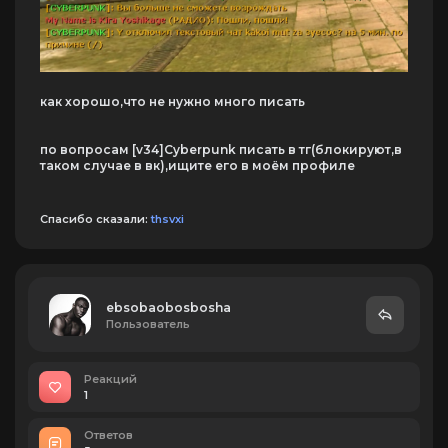
как хорошо,что не нужно много писать
по вопросам [v34]Cyberpunk писать в тг(блокируют,в
таком случае в вк),ищите его в моём профиле
Спасибо сказали:
thsvxi
ebsobaobosbosha
Пользователь
Реакций
1
Ответов