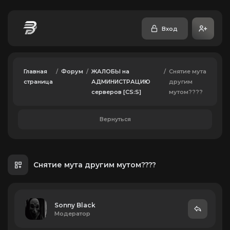
Вход
Главная
/
Форум
/
ЖАЛОБЫ на
/
Снятие мута
страница
АДМИНИСТРАЦИЮ
другим
серверов [CS:S]
мутом????
Вернуться
Снятие мута другим мутом????
Sonny Black
Модератор