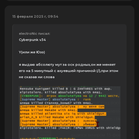
15 февраля 2025 г, 09:54
electroNic писал:
Cyberpunk v34
Y(или же Юзз)
я выдаю абсолюту мут за оск родных,он же меняет
его на 5 минутный с ахуевшей причиной (/),при этом
не сказав ни слова