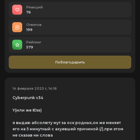
Реакций
76
Ответов
199
Рейтинг
579
Поблагодарить
14 февраля 2025 г, 14:16
Cyberpunk v34
Y(или же Юзз)
я выдаю абсолюту мут за оск родных,он же меняет
его на 5 минутный с ахуевшей причиной (/),при этом
не сказав ни слова