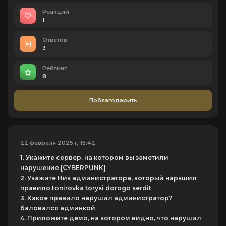
Реакций
1
Ответов
3
Рейтинг
8
Поблагодарить
22 февраля 2025 г, 15:42
1.
Укажите сервер
, на котором вы заметили
нарушение.[CYBERPUNK]
2.
Укажите Ник
администратора, который наркшил
правило.tonirovka torysi dorogo serdit
3.
Какое правило нарушил
администратор?
баловался админкой
4.
Приложите демо
, на котором видно, что нарушил