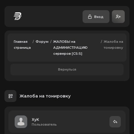
Вход
Главная
/
Форум
/
ЖАЛОБЫ на
/
Жалоба на
страница
АДМИНИСТРАЦИЮ
тонировку
серверов [CS:S]
Вернуться
Жалоба на тонировку
XyK
Пользователь