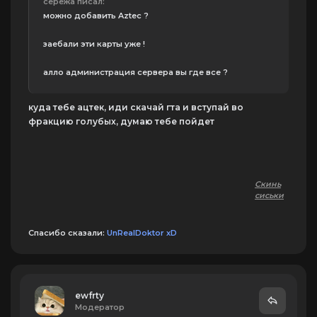
серёжа писал:
можно добавить Aztec ?
заебали эти карты уже !
алло администрация сервера вы где все ?
куда тебе ацтек, иди скачай гта и вступай во
фракцию голубых, думаю тебе пойдет
Скинь
сиськи
Спасибо сказали:
UnRealDoktor xD
ewfrtу
Модератор