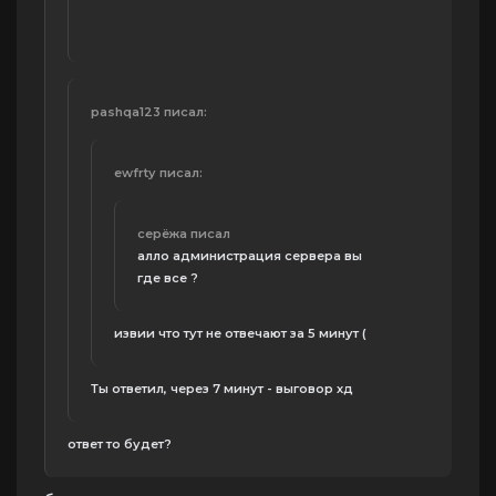
pashqa123 писал:
ewfrtу писал:
серёжа писал
алло администрация сервера вы
где все ?
извии что тут не отвечают за 5 минут (
Ты ответил, через 7 минут - выговор хд
ответ то будет?