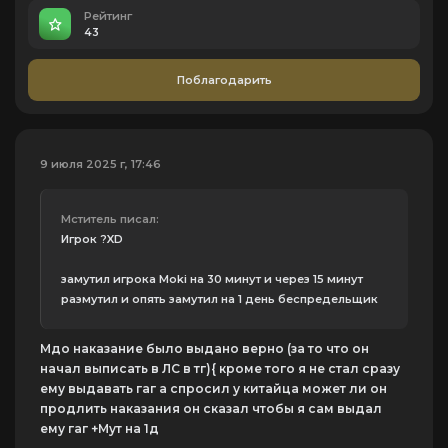
Рейтинг
43
Поблагодарить
9 июля 2025 г, 17:46
Мститель писал:
Игрок ?XD
замутил игрока Moki на 30 минут и через 15 минут
размутил и опять замутил на 1 день беспредельщик
Мдо наказание было выдано верно (за то что он
начал выписать в ЛС в тг){ кроме того я не стал сразу
ему выдавать гаг а спросил у китайца может ли он
продлить наказания он сказал чтобы я сам выдал
ему гаг +Мут на 1д