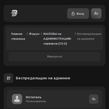
Вход
Главная
/
Форум
/
ЖАЛОБЫ на
/
Беспредельщик
страница
АДМИНИСТРАЦИЮ
на админке
серверов [CS:S]
Вернуться
Беспредельщик на админке
Мститель
Пользователь