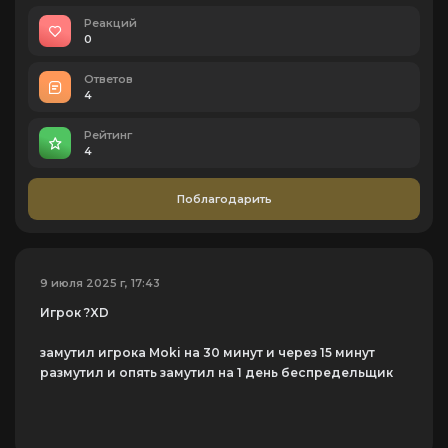
Реакций
0
Ответов
4
Рейтинг
4
Поблагодарить
9 июля 2025 г, 17:43
Игрок ?XD
замутил игрока Moki на 30 минут и через 15 минут
размутил и опять замутил на 1 день беспредельщик