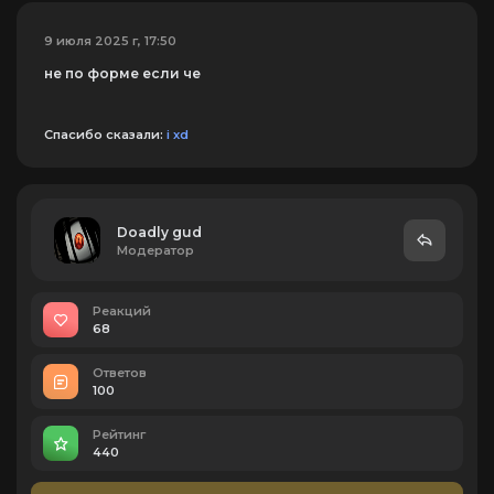
9 июля 2025 г, 17:50
не по форме если че
Спасибо сказали:
i xd
Doadly gud
Модератор
Реакций
68
Ответов
100
Рейтинг
440