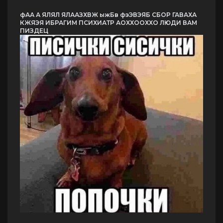
фАА А ЯЛЯЛ ЯЛААЗХВЖ ыжБв фэЭВЭЯБ СБОР ГАВАХА
КЖЯЭЯ ИБРАГИМ ПСИХИАТР АОХХООХХО ЛЮДИ ВАМ
ПИЗДЕЦ