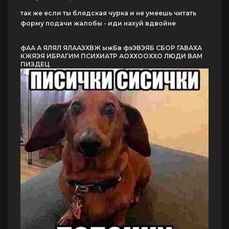
так же если ты блядская чурка и не умеешь читать
форму подачи жалобы - иди нахуй вдвойне
фАА А ЯЛЯЛ ЯЛААЗХВЖ ыжБв фэЭВЭЯБ СБОР ГАВАХА
КЖЯЭЯ ИБРАГИМ ПСИХИАТР АОХХООХХО ЛЮДИ ВАМ
ПИЗДЕЦ