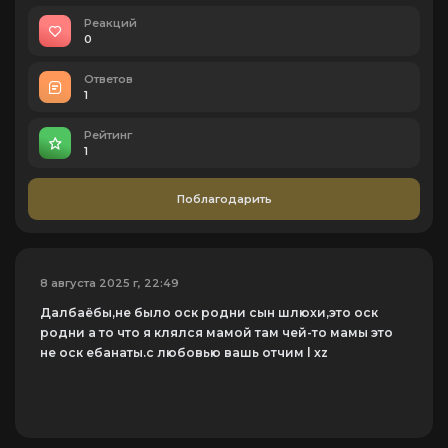
Реакций
0
Ответов
1
Рейтинг
1
Поблагодарить
8 августа 2025 г, 22:49
Далбаёбы,не было оск родни сын шлюхи,это оск
родни а то что я клялся мамой там чей-то мамы это
не оск ебанаты.с любовью вашь отчим l xz