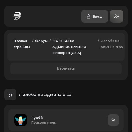
Вход
Главная
/
Форум
/
ЖАЛОБЫ на
/
жалоба на
страница
АДМИНИСТРАЦИЮ
админа.disa
серверов [CS:S]
Вернуться
жалоба на админа.disa
ilya98
Пользователь