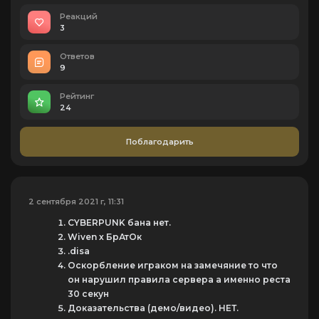
Реакций
3
Ответов
9
Рейтинг
24
Поблагодарить
2 сентября 2021 г, 11:31
CYBERPUNK бана нет.
Wiven х БрАтОк
.disa
Оскорбление играком на замечяние то что
он нарушил правила сервера а именно реста
30 секун
Доказательства (демо/видео). НЕТ.