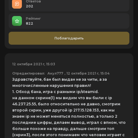
Ответов
202
Рейтинг
822
Поблагодарить
12 октября 2021 г, 15:03
Отредактировал:
Акул777
, 12 октября 2021 г, 15:04
Здравствуйте, бан был выдан не за читы, а за
многочисленные нарушения правил!
1. Обход бана, игра с разными ip/steamid.
на данном скрине(1) мы видим что вы были с ip
46.237.25.55, было относительно не давно, смотрим
второй скрин, уже другой ip 217.15.128.153, как мы
знаем ip не может меняться полностью, а только 2
последние цифры, делаем вывод, играл с впном, что
больше похоже на правду, дальше смотрим топ
(скрин3), после этого понимаем что человек играет с