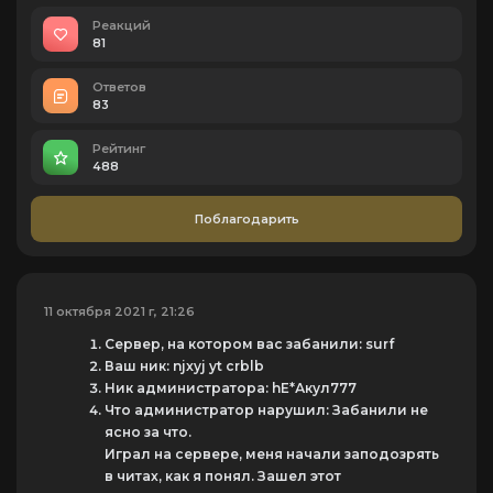
Реакций
81
Ответов
83
Рейтинг
488
Поблагодарить
11 октября 2021 г, 21:26
Сервер, на котором вас забанили: surf
Ваш ник: njxyj yt crblb
Ник администратора: hE*Акул777
Что администратор нарушил: Забанили не
ясно за что.
Играл на сервере, меня начали заподозрять
в читах, как я понял. Зашел этот