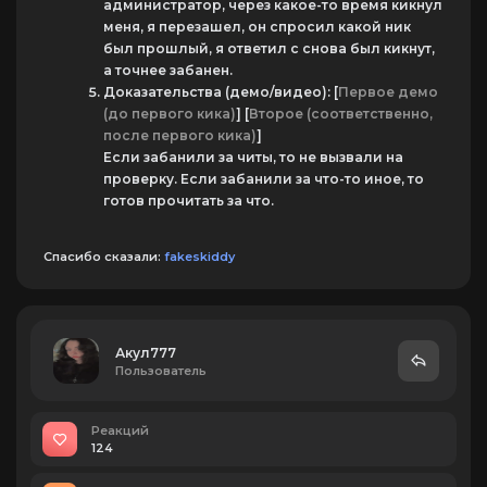
администратор, через какое-то время кикнул
меня, я перезашел, он спросил какой ник
был прошлый, я ответил с снова был кикнут,
а точнее забанен.
Доказательства (демо/видео): [
Первое демо
(до первого кика)
] [
Второе (соответственно,
после первого кика)
]
Если забанили за читы, то не вызвали на
проверку. Если забанили за что-то иное, то
готов прочитать за что.
Спасибо сказали:
fakeskiddy
Акул777
Пользователь
Реакций
124