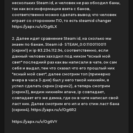
нескольких Steam id, и человек не раз обходил баны,
так как вся информация взята с банов,
соответственно можно сделать вывод что человек
играет со сторонним ПО, то есть steamid changer
https://yapx.ru/v/Og6LX
2. Далее идет сравнение Steam id, на сколько мы
знаем по банам, Steam id- STEAM_0:0:1100110011
(скрин1) и ip 83.234.112.94, соответственно, если
данный человек заходил под ником "ясный мой
свет" последний раз как вы написали в чате, он сам
себя и выдал, тем что сказал что его прошлый ник
"ясный мой свет", далее смотрим топ (примерно
вчера в часа 3-дня) был у него такой никнейм, я
успел сделать скрин (скрин2), а теперь смотрим
(скрин3), видим никнейм апаче, ip совпадает,
совпадает его же демка, где он в чате написал свой
ласт ник. Далее смотрим его ип и его стим ласт бана
(скрин4). https://yapx.ru/v/Og6R2
https://yapx.ru/v/Og6VY