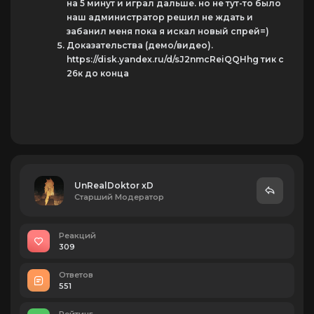
на 5 минут и играл дальше. но не тут-то было
наш администратор решил не ждать и
забанил меня пока я искал новый спрей=)
Доказательства (демо/видео).
https://disk.yandex.ru/d/sJ2nmcReiQQHhg тик с
26к до конца
UnRealDoktor xD
Старший Модератор
Реакций
309
Ответов
551