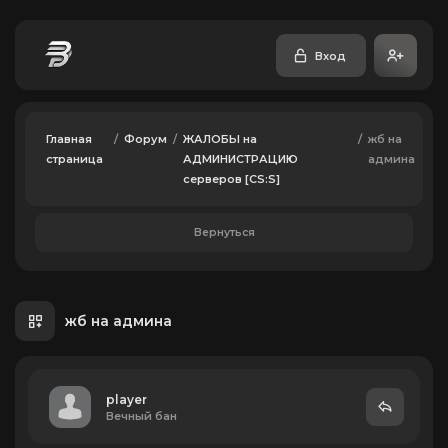
Вход
Главная
/
Форум
/
ЖАЛОБЫ на
/
жб на
страница
АДМИНИСТРАЦИЮ
админа
серверов [CS:S]
Вернуться
жб на админа
player
Вечный бан