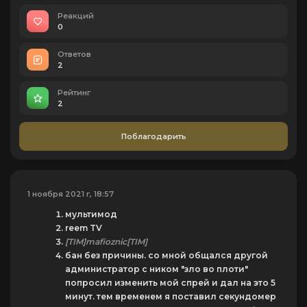
Реакций
0
Ответов
2
Рейтинг
2
Поблагодарить
1 ноября 2021 г, 18:57
мультимод
reem TV
[TIM]mafioznic[TIM]
бан без причины. со мной общался другой
администратор с ником "зло во плоти"
попросил изменить мой спрей и дал на это 5
минут. тем временем я поставил секундомер