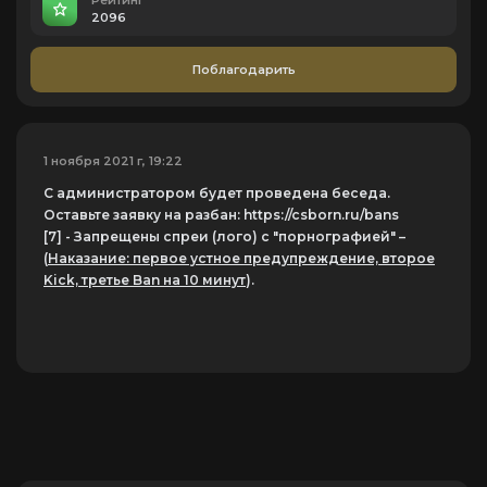
Рейтинг
2096
Поблагодарить
1 ноября 2021 г, 19:22
С администратором будет проведена беседа.
Оставьте заявку на разбан: https://csborn.ru/bans
[7]
- Запрещены спреи (лого) с "порнографией" –
(
Наказание: первое устное предупреждение, второе
Kick, третье Ban на 10 минут
).