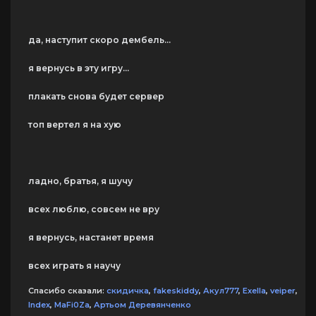
да, наступит скоро дембель...
я вернусь в эту игру...
плакать снова будет сервер
топ вертел я на хую
ладно, братья, я шучу
всех люблю, совсем не вру
я вернусь, настанет время
всех играть я научу
Спасибо сказали:
скидичка
,
fakeskiddy
,
Акул777
,
Exella
,
veiper
,
Index
,
MaFi0Za
,
Артьом Деревянченко