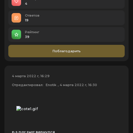
4
Ответов
19
Рейтинг
39
Поблагодарить
4 марта 2022 г, 16:29
Отредактировал:
Enotik
, 4 марта 2022 г, 16:30
p.s ᴢʟᴏʏ ᴇɴᴏᴛ вернулся