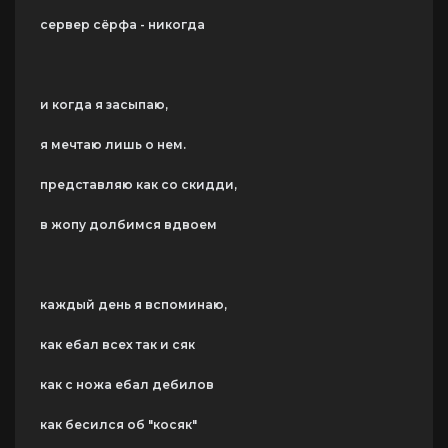
сервер сёрфа - никогда
и когда я засыпаю,
я мечтаю лишь о нем.
представляю как со скидди,
в жопу долбимся вдвоем
каждый день я вспоминаю,
как ебал всех так и сяк
как с ножа ебал дебилов
как бесился об "косяк"