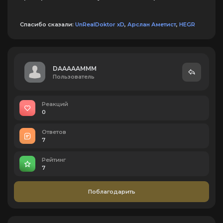
Спасибо сказали:
UnRealDoktor xD
,
Арслан Аметист
,
HEGR
DAAAAAMMM
Пользователь
Реакций
0
Ответов
7
Рейтинг
7
Поблагодарить