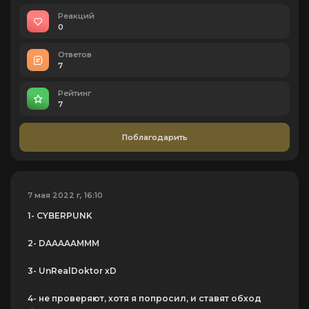
Реакций
0
Ответов
7
Рейтинг
7
Поблагодарить
7 мая 2022 г, 16:10
1- CYBERPUNK
2- DAAAAAMMM
3- UnRealDoktor xD
4- не проверяют, хотя я попросил, и ставят обход