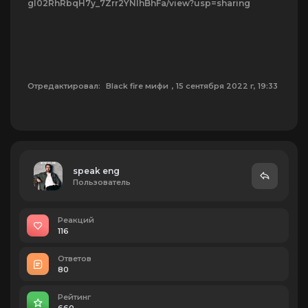
gI02RhRbqH7y_7Zrr2YNlhBhFa/view?usp=sharing
Отредактировал:
Black fire мифи
, 15 сентября 2022 г, 19:33
speak eng
Пользователь
Реакций
116
Ответов
80
Рейтинг