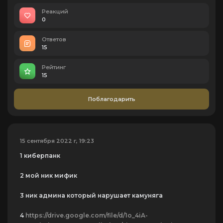
Реакций
0
Ответов
15
Рейтинг
15
Поблагодарить
15 сентября 2022 г, 19:23
1 киберпанк
2 мой ник мифик
3 ник админа который нарушает камуняга
4
https://drive.google.com/file/d/1o_4iA-