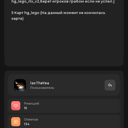
hg_lego_rtx_v2,берет игроков грабом если не успел.]
5 Карт hg_lego (На данный момент не кончилась
карта)
laxTheYea
Пользователь
Реакций
15
Ответов
134