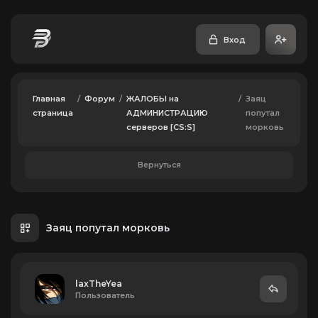
Вход
Главная
/
Форум
/
ЖАЛОБЫ на
/
Заяц
страница
АДМИНИСТРАЦИЮ
попутал
серверов [CS:S]
морковь
Вернуться
Заяц попутал морковь
laxTheYea
Пользователь