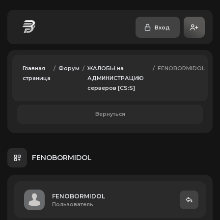
Вход
Главная
/
Форум
/
ЖАЛОБЫ на
/
FENOBORMIDOL
страница
АДМИНИСТРАЦИЮ
серверов [CS:S]
Вернуться
FENOBORMIDOL
FENOBORMIDOL
Пользователь