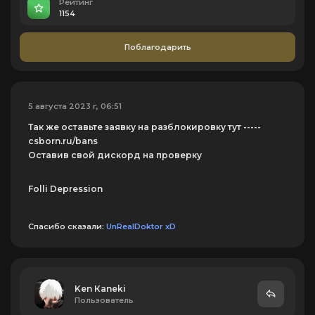
Рейтинг
1154
Поблагодарить
5 августа 2023 г, 06:51
Так же оставьте заявку на разблокировку тут -----
csborn.ru/bans
Оставив свой дискорд на проверку
Folli Depression
Спасибо сказали:
UnRealDoktor xD
Ken Кaneki
Пользователь