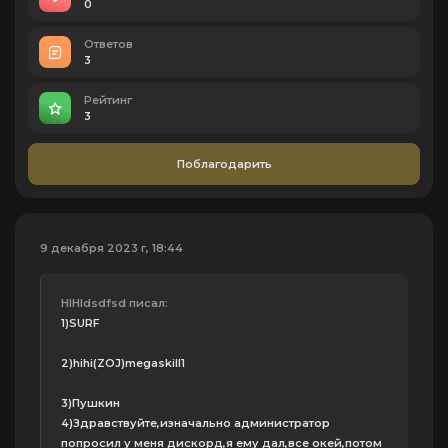
0
Ответов
3
Рейтинг
3
Поблагодарить
9 декабря 2023 г, 18:44
HIHIdsdfsd писал:
1)SURF
2)hihi(ZOJ)megaskill1
3)Пушкин
4)Здравствуйте,изначально администратор
попросил у меня дискорд,я ему дал,все окей,потом