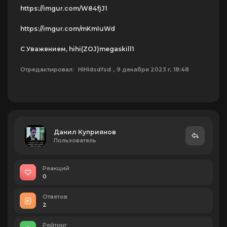
https://imgur.com/W84fjJ1
https://imgur.com/mKmIuWd
C Уважением, hihi(ZOJ)megaskill1
Отредактировал:
HIHIdsdfsd
, 9 декабря 2023 г, 18:48
Данил Куприянов
Пользователь
Реакций
0
Ответов
2
Рейтинг