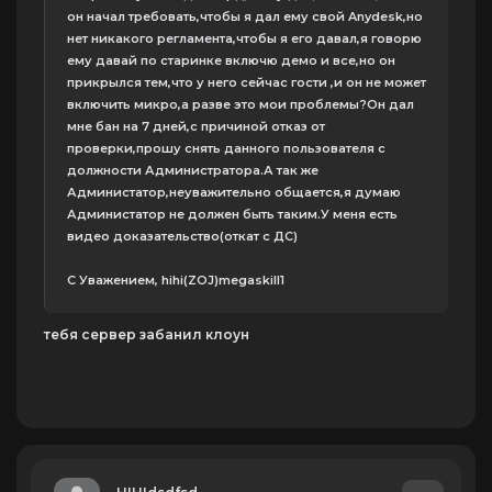
он начал требовать,чтобы я дал ему свой Anydesk,но
нет никакого регламента,чтобы я его давал,я говорю
ему давай по старинке включю демо и все,но он
прикрылся тем,что у него сейчас гости ,и он не может
включить микро,а разве это мои проблемы?Он дал
мне бан на 7 дней,с причиной отказ от
проверки,прошу снять данного пользователя с
должности Администратора.А так же
Администатор,неуважительно общается,я думаю
Администатор не должен быть таким.У меня есть
видео доказательство(откат с ДС)
C Уважением, hihi(ZOJ)megaskill1
тебя сервер забанил клоун