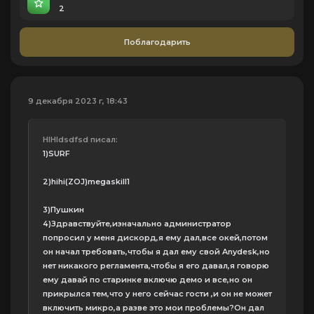
2
Поблагодарить
9 декабря 2023 г, 18:43
HIHIdsdfsd писал:
1)SURF
2)hihi(ZOJ)megaskill1
3)Пушкин
4)Здравствуйте,изначально администратор
попросил у меня дискорд,я ему дал,все окей,потом
он начал требовать,чтобы я дал ему свой Anydesk,но
нет никакого регламента,чтобы я его давал,я говорю
ему давай по старинке включю демо и все,но он
прикрылся тем,что у него сейчас гости ,и он не может
включить микро,а разве это мои проблемы?Он дал