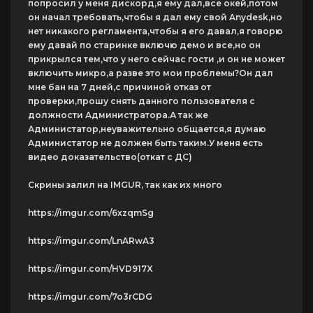
попросил у меня дискорд,я ему дал,все окей,потом
он начал требовать,чтобы я дал ему свой Anydesk,но
нет никакого регламента,чтобы я его давал,я говорю
ему давай по старинке включю демо и все,но он
прикрылся тем,что у него сейчас гости ,и он не может
включить микро,а разве это мои проблемы?Он дал
мне бан на 7 дней,с причиной отказ от
проверки,прошу снять данного пользователя с
должности Администратора.А так же
Администатор,неуважительно общается,я думаю
Администатор не должен быть таким.У меня есть
видео доказательство(откат с ДС)
Скрины залил на IMGUR, так как их много
https://imgur.com/6xzqmSg
https://imgur.com/LnARwA3
https://imgur.com/HVD917X
https://imgur.com/7o3rCDG