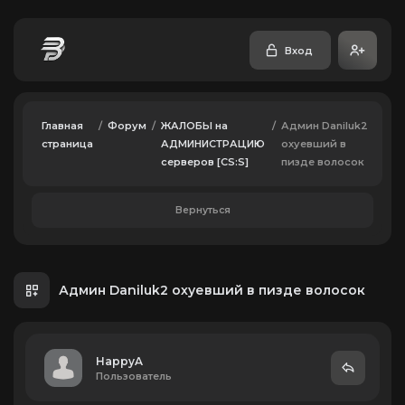
Вход
Главная
/
Форум
/
ЖАЛОБЫ на
/
Админ Daniluk2
страница
АДМИНИСТРАЦИЮ
охуевший в
серверов [CS:S]
пизде волосок
Вернуться
Админ Daniluk2 охуевший в пизде волосок
HappyA
Пользователь