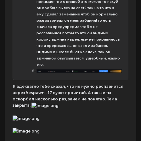
понимает что с випкой это можно то нахуй
он вообще вылез на свет? так на то что я
ему сделал замечание чтоб он нормально
разговаривал он меня забанил! то есть
сначала предупредил чтоб я не
респавнился потом то что он видимо
корону админа надел, ему не понравилось
что я прерикаюсь, он взял и забанил.
Видимо в школе бьют как лоха, так он
админкой отыгрывается, ущербный, жалко
его.
Я адекватно тебе сказал, что не нужно респавнится
через !respawn - 17 пункт прочитай. А так же ты
оскорбил несколько раз, зачем не понятно. Тема
закрыта.