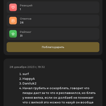
Реакций
1
Ответов
26
Рейтинг
31
Поблагодарить
28 декабря 2023 г, 19:32
surf
HappyA
Daniluk2
Начал грубить и оскорблять, говорит что
пизды даст за то что я респавнился, но блять
у меня випка, если он долбаеб не понимает
что с випкой это можно то нахуй он вообще