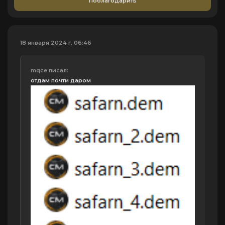
Поблагодарить
18 января 2024 г, 06:46
mqce писал:
отдам почти даром