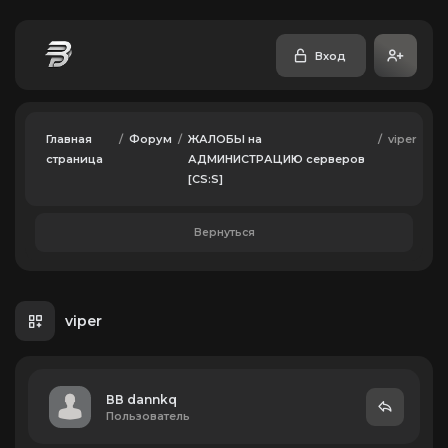
Вход
Главная
/
Форум
/
ЖАЛОБЫ на
/
viper
страница
АДМИНИСТРАЦИЮ серверов
[CS:S]
Вернуться
viper
ВВ dannkq
Пользователь