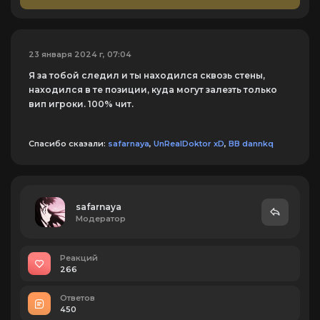
23 января 2024 г, 07:04
Я за тобой следил и ты находился сквозь стены,
находился в те позиции, куда могут залезть только
вип игроки. 100% чит.
Спасибо сказали:
safarnaya
,
UnRealDoktor xD
,
ВВ dannkq
safarnaya
Модератор
Реакций
266
Ответов
450