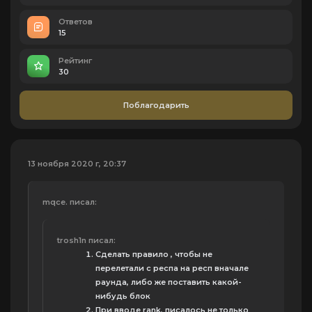
Ответов
15
Рейтинг
30
Поблагодарить
13 ноября 2020 г, 20:37
mqce. писал:
trosh1n писал:
Сделать правило , чтобы не
перелетали с респа на респ вначале
раунда, либо же поставить какой-
нибудь блок
При вводе rank, писалось не только