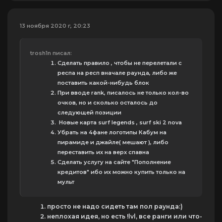
13 ноября 2020 г, 20:23
trosh1n писал:
Сделать правило , чтобы не перелетали с
респа на респ вначале раунда, либо же
поставить какой-нибудь блок
При вводе rank, писалось не только кол-во
очков, но и сколько осталось до
следующей позиции
Новые карта surf legends , surf ski 2 nova
Убрать на 4фане логотипы Кабум на
пирамиде и джайле( мешают ), либо
переставить их на верх спавна
Сделать услугу на сайте "Пополнение
кредитов" ибо их можно купить только на
мульт
просто не надо сидеть там пол раунда:)
неплохая идея, но есть !lvl, все ранги или что-