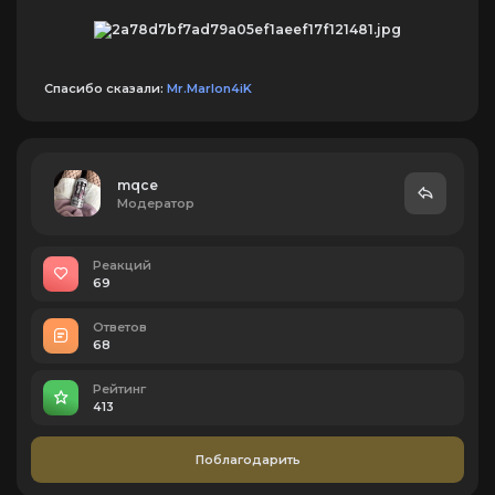
Спасибо сказали:
Mr.MarIon4iK
mqce
Модератор
Реакций
69
Ответов
68
Рейтинг
413
Поблагодарить