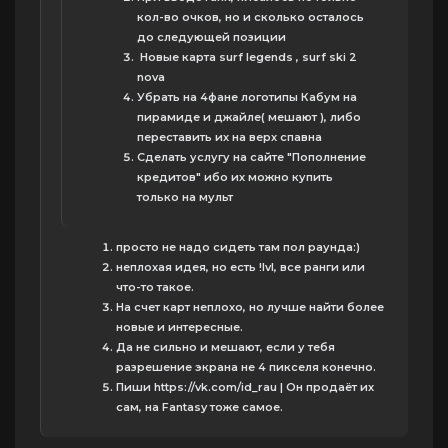
кол-во очков, но и сколько осталось
до следующей позиции
Новые карта surf legends , surf ski 2
nova
Убрать на 4фане логотипы Кабум на
пирамиде и джайле( мешают ), либо
переставить их на верх спавна
Сделать услугу на сайте "Пополнение
кредитов" ибо их можно купить
только на мульт
просто не надо сидеть там пол раунда:)
неплохая идея, но есть !lvl, все ранги или
что-то такое.
На счет карт неплохо, но лучше найти более
новые и интересные.
Да не сильно и мешают, если у тебя
разрешение экрана не 4 пикселя конечно.
Пиши https://vk.com/id_rau | Он продаёт их
сам, на Fantasy тоже самое.