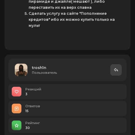
пирамиде и джайле( мешают ), либо
переставить их на верх спавна
Сделать услугу на сайте "Пополнение
кредитов" ибо их можно купить только на
мульт
trosh1n
Пользователь
Реакций
3
Ответов
15
Рейтинг
30