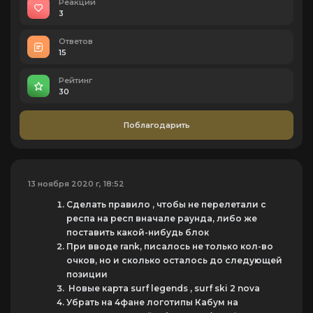
Реакций
3
Ответов
15
Рейтинг
30
Поблагодарить
13 ноября 2020 г, 18:52
Сделать правило , чтобы не перелетали с
респа на респ вначале раунда, либо же
поставить какой-нибудь блок
При вводе rank, писалось не только кол-во
очков, но и сколько осталось до следующей
позиции
Новые карта surf legends , surf ski 2 nova
Убрать на 4фане логотипы Кабум на