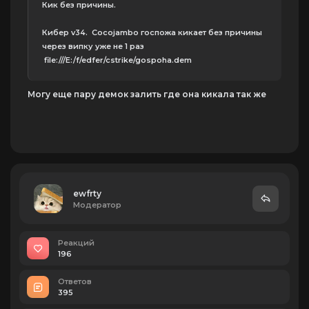
Кик без причины.
Кибер v34. Cocojambo госпожа кикает без причины
через випку уже не 1 раз
file:///E:/f/edfer/cstrike/gospoha.dem
Могу еще пару демок залить где она кикала так же
ewfrtу
Модератор
Реакций
196
Ответов
395