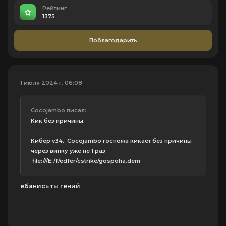
Рейтинг
1375
Поблагодарить
1 июля 2024 г, 06:08
Cocojambo писал:
Кик без причины.
Кибер v34. Cocojambo госпожа кикает без причины
через випку уже не 1 раз
file:///E:/f/edfer/cstrike/gospoha.dem
ебанись ты гений