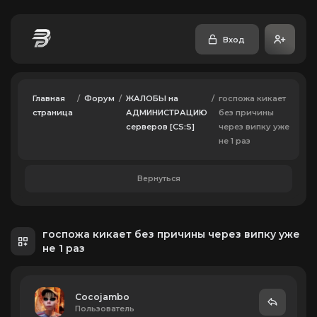
Вход
Главная
/
Форум
/
ЖАЛОБЫ на
/
госпожа кикает
страница
АДМИНИСТРАЦИЮ
без причины
серверов [CS:S]
через випку уже
не 1 раз
Вернуться
госпожа кикает без причины через випку уже
не 1 раз
Cocojambo
Пользователь