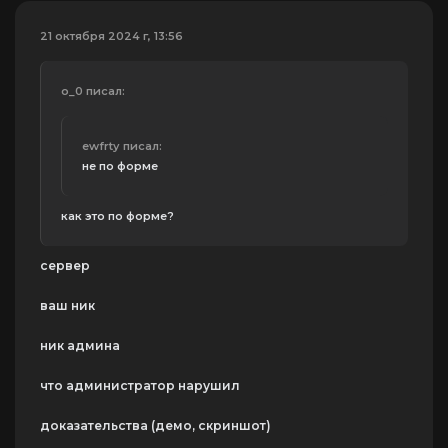
21 октября 2024 г, 13:56
o_0 писал:
ewfrtу писал:
не по форме
как это по форме?
сервер
ваш ник
ник админа
что администратор нарушил
доказательства (демо, скриншот)