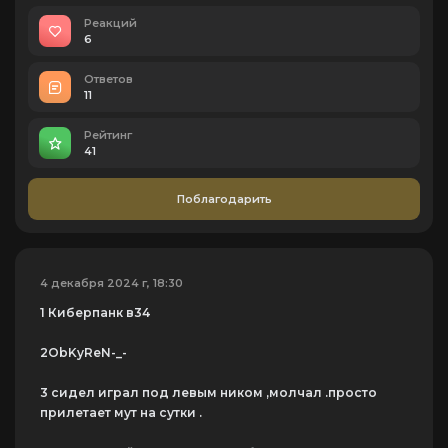
Реакций
6
Ответов
11
Рейтинг
41
Поблагодарить
4 декабря 2024 г, 18:30
1 Киберпанк в34
2ObKyReN-_-
3 сидел играл под левым ником ,молчал .просто
прилетает мут на сутки .