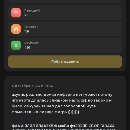
Реакций
75
Ответов
116
Рейтинг
491
Поблагодарить
4 декабря 2024 г, 18:36
ахуеть, реально демки инферно нет (может потому
что карта длилась слишком мало, хз). но так оно и
было, обкурен зашёл дал голосовой мут и
моментально ливнул с игры))))))))
фАА А ЯЛЯЛ ЯЛААЗХВЖ ыжБв фэЭВЭЯБ СБОР ГАВАХА