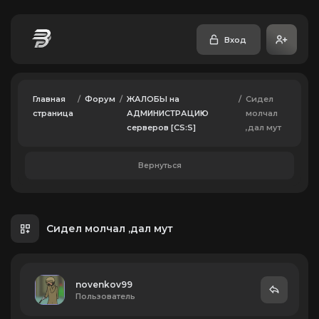
Вход
Главная
/
Форум
/
ЖАЛОБЫ на
/
Сидел
страница
АДМИНИСТРАЦИЮ
молчал
серверов [CS:S]
,дал мут
Вернуться
Сидел молчал ,дал мут
novenkov99
Пользователь