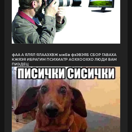
фАА А ЯЛЯЛ ЯЛААЗХВЖ ыжБв фэЭВЭЯБ СБОР ГАВАХА
КЖЯЭЯ ИБРАГИМ ПСИХИАТР АОХХООХХО ЛЮДИ ВАМ
ПИЗДЕЦ