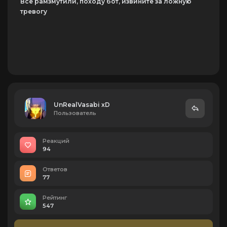
Все рамзмутили, походу бот, извините за ложную
тревогу
UnRealVasabi xD
Пользователь
Реакций
94
Ответов
77
Рейтинг
547