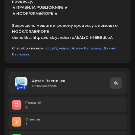
процессу.
★ ПРАВИЛА PUBLIC/KNIFE ★
★ HOOK/GRAB/ROPE ★
Запрещено мешать игровому процессу с помощью
HOOK/GRAB/ROPE
demo4ka: https://disk.yandex.ru/d/ALrC-h66B8dLoA
Спасибо сказали:
sEEpt7
,
veiper
,
Артём Васильев
,
Даниил
Васильев
Артём Васильев
Пользователь
Реакций
0
Ответов
3