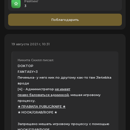
Рейтинг
3
Поблагодарить
19 августа 2021 г, 10:31
Никита Скилл писал:
DOKTOP
FANTASY<3
Печенька- у него ник по другому как-то там Jle4ebka
вроде
[4]
- Администратор
не имеет
право
баловаться
админкой
, мешая игровому
процессу.
★ ПРАВИЛА PUBLIC/KNIFE ★
★ HOOK/GRAB/ROPE ★
Запрещено мешать игровому процессу с помощью
HOOK/GRAB/ROPE