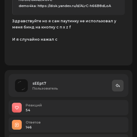
demo4ka: https://disk.yandex.ru/d/ALrC-h66B8dLoA
Здравствуйте но я сам паутинку не использовал у
меня бинд на кнопку c n x z f
И я случайно нажал c
sEEpt7
Пользователь
Реакций
54
Ответов
146