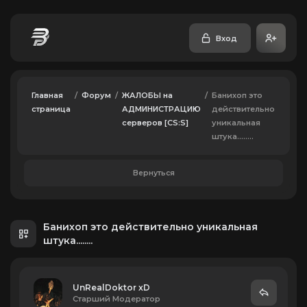
Вход
Главная
/
Форум
/
ЖАЛОБЫ на
/
Банихоп это
страница
АДМИНИСТРАЦИЮ
действительно
серверов [CS:S]
уникальная
штука........
Вернуться
Банихоп это действительно уникальная
штука........
UnRealDoktor xD
Старший Модератор