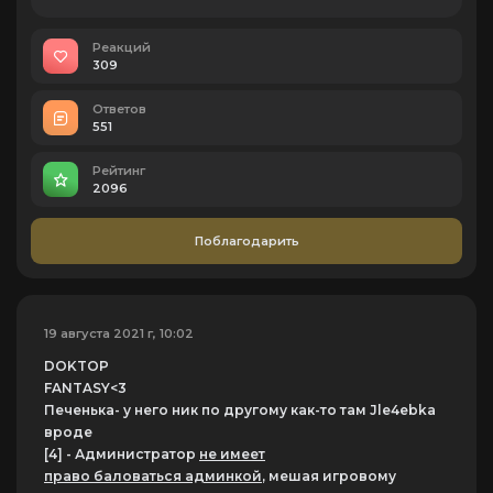
Реакций
309
Ответов
551
Рейтинг
2096
Поблагодарить
19 августа 2021 г, 10:02
DOKTOP
FANTASY<3
Печенька- у него ник по другому как-то там Jle4ebka
вроде
[4]
- Администратор
не имеет
право
баловаться
админкой
, мешая игровому