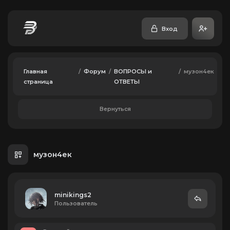
Вход
Главная
/
Форум
/
ВОПРОСЫ и
/
музон4ек
страница
ОТВЕТЫ
Вернуться
музон4ек
minikings2
Пользователь