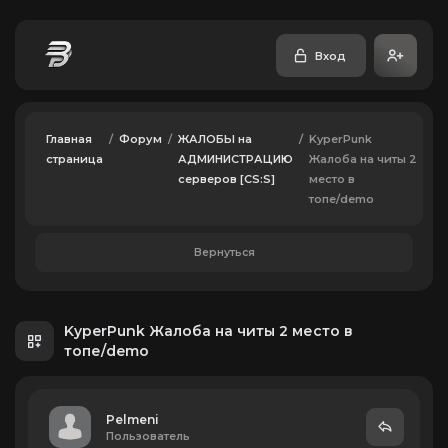
Вход
Главная
/
Форум
/
ЖАЛОБЫ на
/
KyperPunk
страница
АДМИНИСТРАЦИЮ
Жалоба на читы 2
серверов [CS:S]
место в
топе/demo
Вернуться
KyperPunk Жалоба на читы 2 место в
топе/demo
Pelmeni
Пользователь