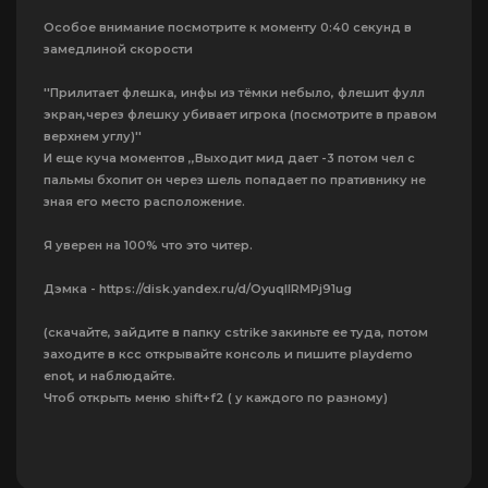
Особое внимание посмотрите к моменту 0:40 секунд в
замедлиной скорости
''Прилитает флешка, инфы из тёмки небыло, флешит фулл
экран,через флешку убивает игрока (посмотрите в правом
верхнем углу)''
И еще куча моментов ,,Выходит мид дает -3 потом чел с
пальмы бхопит он через шель попадает по пративнику не
зная его место расположение.
Я уверен на 100% что это читер.
Дэмка - https://disk.yandex.ru/d/OyuqlIRMPj91ug
(скачайте, зайдите в папку cstrike закиньте ее туда, потом
заходите в ксс открывайте консоль и пишите playdemo
enot, и наблюдайте.
Чтоб открыть меню shift+f2 ( у каждого по разному)