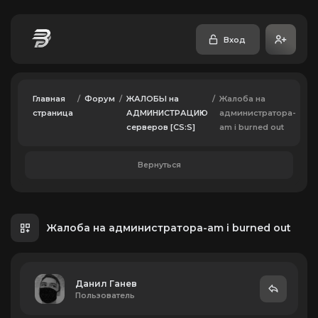
Вход
Главная
/
Форум
/
ЖАЛОБЫ на
/
Жалоба на
страница
АДМИНИСТРАЦИЮ
администратора-
серверов [CS:S]
am i burned out
Вернуться
Жалоба на администратора-am i burned out
Данил Ганев
Пользователь