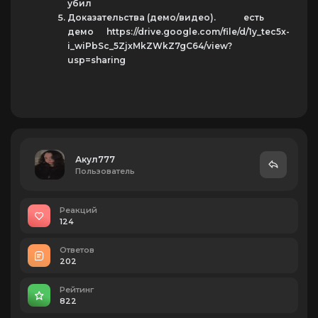
убил
Доказательства (демо/видео). есть
демо https://drive.google.com/file/d/1y_tec5x-
i_wiPbSc_5ZjxMkZWkZ7gC64/view?
usp=sharing
Акул777
Пользователь
Реакций
124
Ответов
202
Рейтинг
822