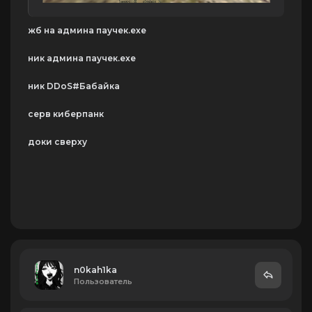
жб на админа паучек.exe
ник админа паучек.exe
ник DDoS#Бабайка
серв киберпанк
доки сверху
n0kah1ka
Пользователь