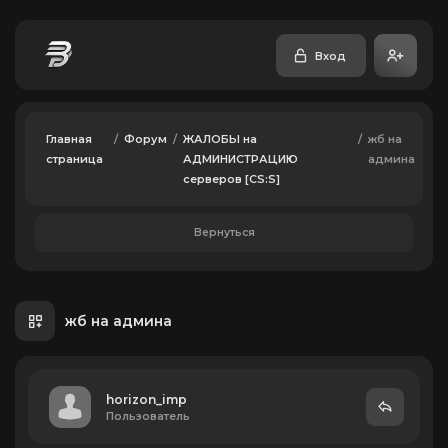
Вход
Главная
/
Форум
/
ЖАЛОБЫ на
/
жб на
страница
АДМИНИСТРАЦИЮ
админа
серверов [CS:S]
Вернуться
жб на админа
horizon_imp
Пользователь