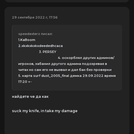
29 сентября 2022 г, 17:56
speedexterz писал:
1.KaBoom
2.xkxkxkxkxdeededhcaca
3. PERSEY
4. оскорблял других админов/
игроков, забанил другого админа подозревая в
читах но сам его не вызвал и дал бан без проверки
5. карта surf dust_2005_final демка 29.09.2022 время
17:20 +-
найдете че да как
suck my knife, in take my damage