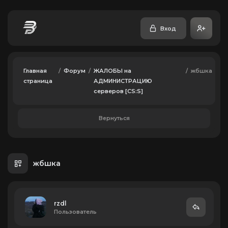
Вход
Главная
/
Форум
/
ЖАЛОБЫ на
/
жбшка
страница
АДМИНИСТРАЦИЮ
серверов [CS:S]
Вернуться
жбшка
rzdl
Пользователь