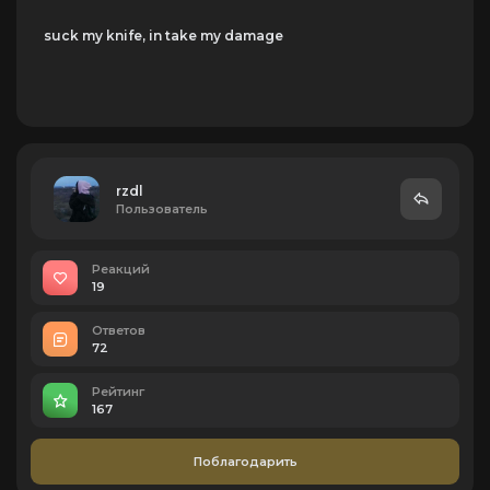
suck my knife, in take my damage
rzdl
Пользователь
Реакций
19
Ответов
72
Рейтинг
167
Поблагодарить