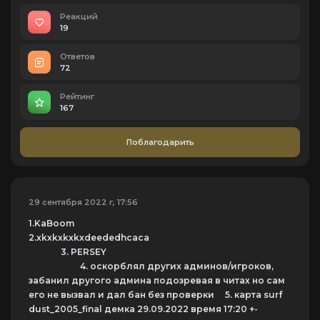
Реакций
19
Ответов
72
Рейтинг
167
Поблагодарить
29 сентября 2022 г, 17:56
1.KaBoom
2.xkxkxkxkxdeededhcaca
3. PERSEY
4. оскорблял других админов/игроков,
забанил другого админа подозревая в читах но сам
его не вызвал и дал бан без проверки 5. карта surf
dust_2005_final демка 29.09.2022 время 17:20 +-