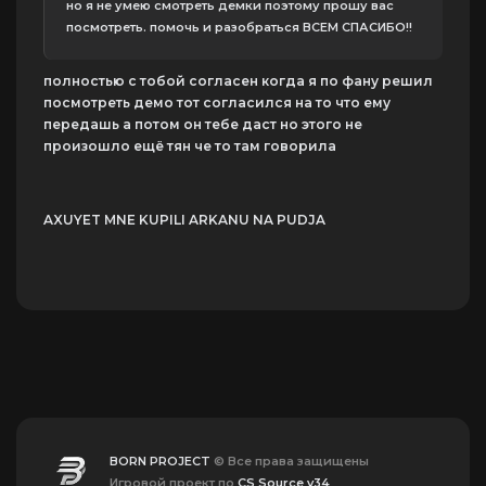
но я не умею смотреть демки поэтому прошу вас
посмотреть. помочь и разобраться ВСЕМ СПАСИБО!!
полностью с тобой согласен когда я по фану решил
посмотреть демо тот согласился на то что ему
передашь а потом он тебе даст но этого не
произошло ещё тян че то там говорила
AXUYET MNE KUPILI ARKANU NA PUDJA
BORN PROJECT
© Все права защищены
Игровой проект по
CS Source v34