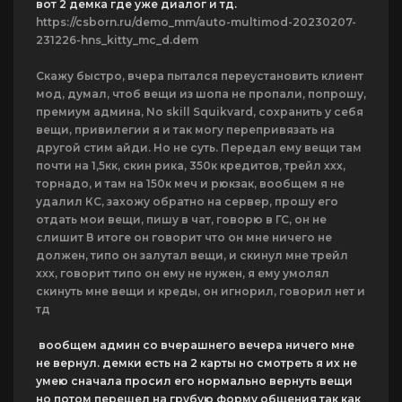
вот 2 демка где уже диалог и тд.
https://csborn.ru/demo_mm/auto-multimod-20230207-
231226-hns_kitty_mc_d.dem
Скажу быстро, вчера пытался переустановить клиент
мод, думал, чтоб вещи из шопа не пропали, попрошу,
премиум админа, No skill Squikvard, сохранить у себя
вещи, привилегии я и так могу перепривязать на
другой стим айди. Но не суть. Передал ему вещи там
почти на 1,5кк, скин рика, 350к кредитов, трейл ххх,
торнадо, и там на 150к меч и рюкзак, вообщем я не
удалил КС, захожу обратно на сервер, прошу его
отдать мои вещи, пишу в чат, говорю в ГС, он не
слишит В итоге он говорит что он мне ничего не
должен, типо он залутал вещи, и скинул мне трейл
ххх, говорит типо он ему не нужен, я ему умолял
скинуть мне вещи и креды, он игнорил, говорил нет и
тд
вообщем админ со вчерашнего вечера ничего мне
не вернул. демки есть на 2 карты но смотреть я их не
умею сначала просил его нормально вернуть вещи
но потом перешел на грубую форму общения так как