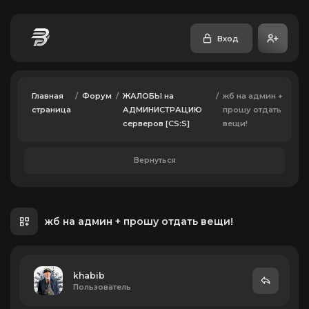
Вход
Главная
/
Форум
/
ЖАЛОБЫ на
/
жб на админ +
страница
АДМИНИСТРАЦИЮ
прошу отдать
серверов [CS:S]
вещи!
Вернуться
жб на админ + прошу отдать вещи!
khabib
Пользователь