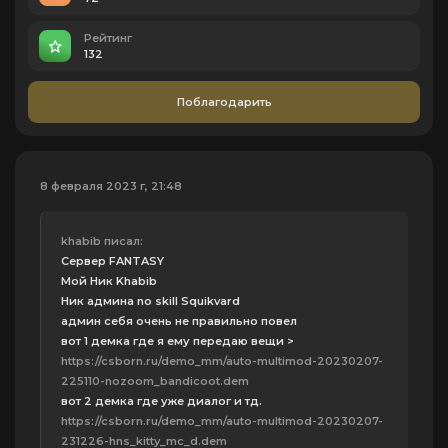
Рейтинг
132
Поблагодарить
8 февраля 2023 г, 21:48
khabib писал:
Сервер FANTASY
Мой Ник Khabib
Ник админа no skill Squikvard
админ себя очень не правильно повел
вот 1 демка где я ему передаю вещи >
https://csborn.ru/demo_mm/auto-multimod-20230207-
225110-nozoom_bandicoot.dem
вот 2 демка где уже диалог и тд.
https://csborn.ru/demo_mm/auto-multimod-20230207-
231226-hns_kitty_mc_d.dem