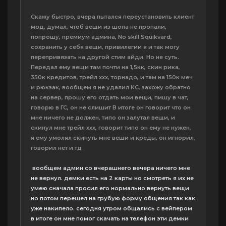
Скажу быстро, вчера пытался переустановить клиент
мод, думал, чтоб вещи из шопа не пропали,
попрошу, премиум админа, No skill Squikvard,
сохранить у себя вещи, привилегии я и так могу
перепривязать на другой стим айди. Но не суть.
Передал ему вещи там почти на 1,5кк, скин рика,
350к кредитов, трейл ххх, торнадо, и там на 150к меч
и рюкзак, вообщем я не удалил КС, захожу обратно
на сервер, прошу его отдать мои вещи, пишу в чат,
говорю в ГС, он не слишит В итоге он говорит что он
мне ничего не должен, типо он залутал вещи, и
скинул мне трейл ххх, говорит типо он ему не нужен,
я ему умолял скинуть мне вещи и креды, он игнорил,
говорил нет и тд
вообщем админ со вчерашнего вечера ничего мне
не вернул. демки есть на 2 карты но смотреть я их не
умею сначала просил его нормально вернуть вещи
но потом перешел на грубую форму общения так как
уже накипело. сегодня утром общались с вейпером
в итоге он мне помог скачать на телефон эти демки