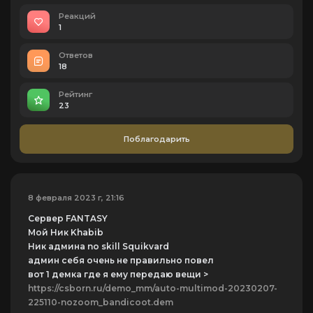
Реакций
1
Ответов
18
Рейтинг
23
Поблагодарить
8 февраля 2023 г, 21:16
Сервер FANTASY
Мой Ник Khabib
Ник админа no skill Squikvard
админ себя очень не правильно повел
вот 1 демка где я ему передаю вещи >
https://csborn.ru/demo_mm/auto-multimod-20230207-
225110-nozoom_bandicoot.dem