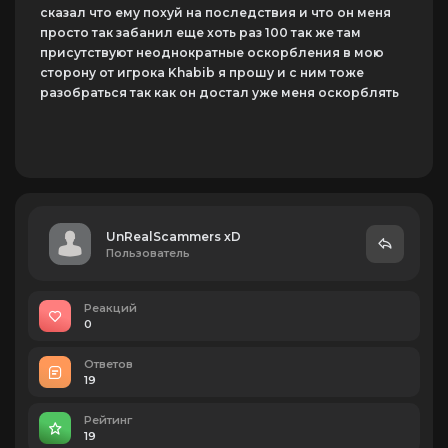
сказал что ему похуй на последствия и что он меня
просто так забанил еще хоть раз 100 так же там
присутствуют неоднократные оскорбления в мою
сторону от игрока Khabib я прошу и с ним тоже
разобраться так как он достал уже меня оскорблять
UnRealScammers xD
Пользователь
Реакций
0
Ответов
19
Рейтинг
19