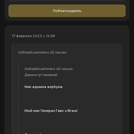
Поблагодарить
17 февраля 2023 г, 14:58
UnRealScammers xD писал:
UnRealScammers xD писал:
Демка тут жмякай
Ник админа asphyxia
Мой ник Генерал Гавс x Brawl