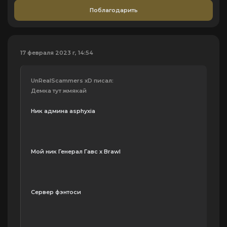
Поблагодарить
17 февраля 2023 г, 14:54
UnRealScammers xD писал:
Демка тут жмякай
Ник админа asphyxia
Мой ник Генерал Гавс x Brawl
Сервер фэнтоси