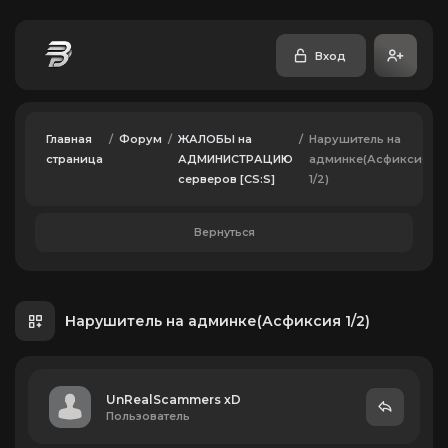
Вход
Главная
/
Форум
/
ЖАЛОБЫ на
/
Нарушитель на
страница
АДМИНИСТРАЦИЮ
админке(Асфиксия
серверов [CS:S]
1/2)
Вернуться
Нарушитель на админке(Асфиксия 1/2)
UnRealScammers xD
Пользователь