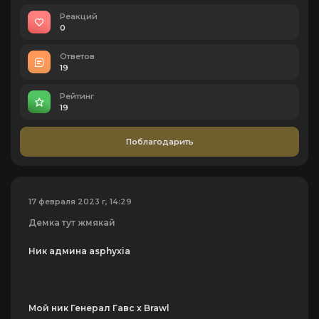
Реакций
0
Ответов
19
Рейтинг
19
Поблагодарить
17 февраля 2023 г, 14:29
Демка тут жмякай
Ник админа asphyxia
Мой ник Генерал Гавс x Brawl