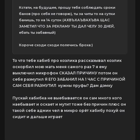
Кстати, на будущее, прошу тебя соблюдать сроки
банов (про себя не говорю), ты за читы то на сутки
банишь, то на 14 суток (АХВЪХАЪВАХЪВА ЩАС
ЗАМЕТИЛ ЧТО ЗА РЕКЛАМУ ТЫ ДАЛ ЧЕЛУ 30 ДНЕЙ,
ебать ты забавный)
Короче сходи сходи полечись броха:)
То что тебе хабиб про козлика рассказывал козлик
оскорбил мою мать меня самого раз 7 я ему
выключил микрофон СКАЗАЛ ПРИЧИНУ потом он
себя размутил Я ЕГО ЗАБАНИЛ НА 1 ЧАС С ПРИЧИНОЙ
САМ СЕБЯ РАЗМУТИЛ нужны пруфы? Дам дэмку
Пускай хабибка не выебывается он сам много кого
наебывает и оскает и мутит тоже без причин плюс он
такой себе админ чел в микро орёт хабибу похуй он
сидит и дальше играет