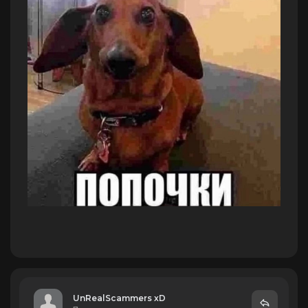
UnRealScammers xD