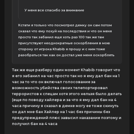
У меня все спасибо за внимание
Кстати я только что посмотрел демку он сам потом
сказал что ему похуй на последствия и что он меня
просто так забанил еще хоть раз 100 так же там
присутствуют неоднократные оскорбления в мою
сторону от игрока Khabib я прошу и с ним тоже
разобраться так как он достал уже меня оскорблять
Так же еще разберу один момент Khabib говорит что
я его забанил на час просто так но я ему дал бан на 1
час за то что он включал голосование за
возможность убийства своих телепортировал
террористов к спецам хотя этого нельзя было делать
(еще по поводу хайлера и за что я ему дал бан на 4
часа причину я сказал в демке могу ее тоже скинуть
он дал мне бан Хайлер на 1 час без причины без
предупреждений плюс завысил наказание поэтому и
получил бан на 4 часа