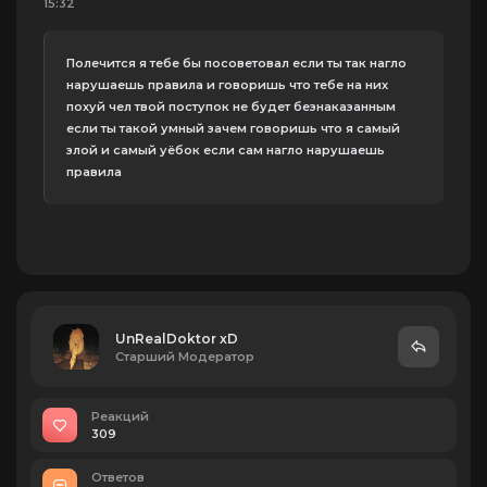
15:32
Полечится я тебе бы посоветовал если ты так нагло
нарушаешь правила и говоришь что тебе на них
похуй чел твой поступок не будет безнаказанным
если ты такой умный зачем говоришь что я самый
злой и самый уёбок если сам нагло нарушаешь
правила
UnRealDoktor xD
Старший Модератор
Реакций
309
Ответов