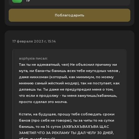
19
Поблагодарить
17 февраля 2023 г, 15:14
asphyxia писал:
Так ты не адекватный, чел) Не объяснил причину ни
мута, ни бана+ты банишь всех тебе неугодных челов ,
даже никкоман (который, как минимум, по моему
мнению самый жёсткий модер), так не поступает, как
делаешь ты. Ты даже не предупредил меня о том,
что если я продолжу - ты меня замутишь/забанишь,
просто сделал это молча.
Кстати, на будущее, прошу тебя соблюдать сроки
банов (про себя не говорю), ты за читы то на сутки
банишь, то на 14 суток (АХВЪХАЪВАХЪВА ЩАС
ЗАМЕТИЛ ЧТО ЗА РЕКЛАМУ ТЫ ДАЛ ЧЕЛУ 30 ДНЕЙ,