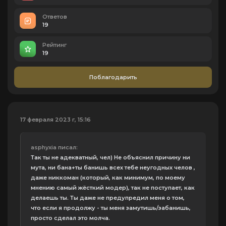
Ответов
19
Рейтинг
19
Поблагодарить
17 февраля 2023 г, 15:16
asphyxia писал:
Так ты не адекватный, чел) Не объяснил причину ни
мута, ни бана+ты банишь всех тебе неугодных челов ,
даже никкоман (который, как минимум, по моему
мнению самый жёсткий модер), так не поступает, как
делаешь ты. Ты даже не предупредил меня о том,
что если я продолжу - ты меня замутишь/забанишь,
просто сделал это молча.