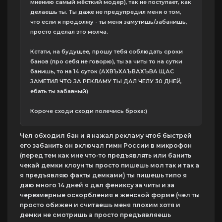
мнению самый жёсткий модер), так не поступает, как
делаешь ты. Ты даже не предупредил меня о том,
что если я продолжу - ты меня замутишь/забанишь,
просто сделал это молча.
Кстати, на будущее, прошу тебя соблюдать сроки
банов (про себя не говорю), ты за читы то на сутки
банишь, то на 14 суток (АХВЪХАЪВАХЪВА ЩАС
ЗАМЕТИЛ ЧТО ЗА РЕКЛАМУ ТЫ ДАЛ ЧЕЛУ 30 ДНЕЙ,
ебать ты забавный)
Короче сходи сходи полечись броха:)
Чел обходил бан и я нажал рекламу чтоб быстрей
его забанить он включал гимн России в микрофон
(перед тем как мне что-то предъявлять или банить
чекай демки клоун ты просто пишешь мол так и так а
я предъявляю факты демками) ты пишешь типо я
даю много 14 дней я дал фениксу за читы и за
черезмерные оскорбления в женской форме (чел ты
просто обижен и считаешь меня плохим хотя и
демки не смотришь а просто предъявляешь