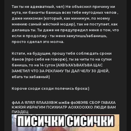
Так ты не адекватный, чел) Не объяснил причину ни
мута, ни бана+ты банишь всех тебе неугодных челов ,
даже никкоман (который, как минимум, по моему
мнению самый жёсткий модер), так не поступает, как
делаешь ты. Ты даже не предупредил меня о том, что
если я продолжу - ты меня замутишь/забанишь,
просто сделал это молча.
Кстати, на будущее, прошу тебя соблюдать сроки
банов (про себя не говорю), ты за читы то на сутки
банишь, то на 14 суток (АХВЪХАЪВАХЪВА ЩАС
ЗАМЕТИЛ ЧТО ЗА РЕКЛАМУ ТЫ ДАЛ ЧЕЛУ 30 ДНЕЙ,
ебать ты забавный)
Короче сходи сходи полечись броха:)
фАА А ЯЛЯЛ ЯЛААЗХВЖ ыжБв фэЭВЭЯБ СБОР ГАВАХА
КЖЯЭЯ ИБРАГИМ ПСИХИАТР АОХХООХХО ЛЮДИ ВАМ
ПИЗДЕЦ