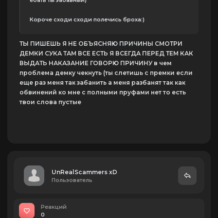
ебать ты забавный)
Короче сходи сходи полечись броха:)
ТЫ ПИШЕШЬ Я НЕ ОБЪЯСНЯЮ ПРИЧИНЫ СМОТРИ
ДЕМКИ СУКА ТАМ ВСЕ ЕСТЬ Я ВСЕГДА ПЕРЕД ТЕМ КАК
ВЫДАТЬ НАКАЗАНИЕ ГОВОРЮ ПРИЧИНУ в чем
проблема демку чекнуть (ты слетишь с премки если
еще раз меня так забанить а меня разбанят так как
обвинений ко мне с полными пруфами нет то есть
твои слова пустые
UnRealScammers xD
Пользователь
Реакций
0