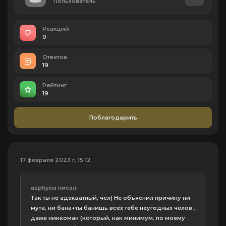
Пользователь
Реакций
0
Ответов
19
Рейтинг
19
Поблагодарить
17 февраля 2023 г, 15:12
asphyxia писал:
Так ты не адекватный, чел) Не объяснил причину ни
мута, ни бана+ты банишь всех тебе неугодных челов ,
даже никкоман (который, как минимум, по моему