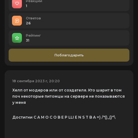
Реакций
1
Ответов
26
Рейтинг
31
Поблагодарить
18 сентября 2023 г, 20:20
Хелп от модеров или от создателя. Кто шарит в том
поч некоторые питомцы на сервере не показываются
у меня
Достигни C A M O C O B E P LLI E N S T B A =) /"()_()"\