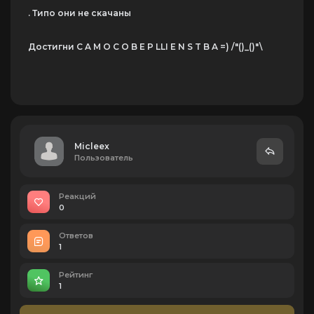
. Типо они не скачаны
Достигни C A M O C O B E P LLI E N S T B A =) /"()_()"\
Micleex
Пользователь
Реакций
0
Ответов
1
Рейтинг
1