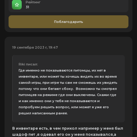
Рейтинг
31
Поблагодарить
19 сентября 2023 г, 19:47
Riki писал:
Где именно не показываются питомцы, их нет в
инвентаре, или может ты хочешь видеть их во время
самой игры, при игре ты сам не сможешь их увидеть
потому что они бегают сбоку. Возможно ты смотрел
питомцев на режиме где они выключены. Скажи где
и как именно они у тебя не показываются и
попробуем решить вопрос, или может я уже его
решил написанным ранее.
В инвентаре есть, в чем прикол например у меня был
шадоф пет ,я одевал его он у меня показывался,а