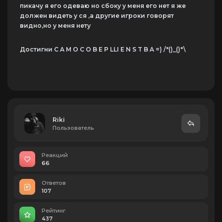
пикачу я его одеваю но сбоку у меня его нет я же
должен видеть у ся ,а другие игроки говорят
видно,но у меня нету
Достигни C A M O C O B E P LLI E N S T B A =) /"()_()"\
Riki
Пользователь
Реакций
66
Ответов
107
Рейтинг
437