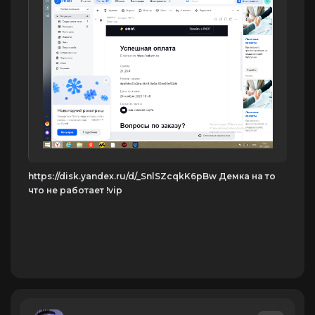
https://disk.yandex.ru/d/_SnlSZcqkK6pBw Демка на то
что не работает !vip