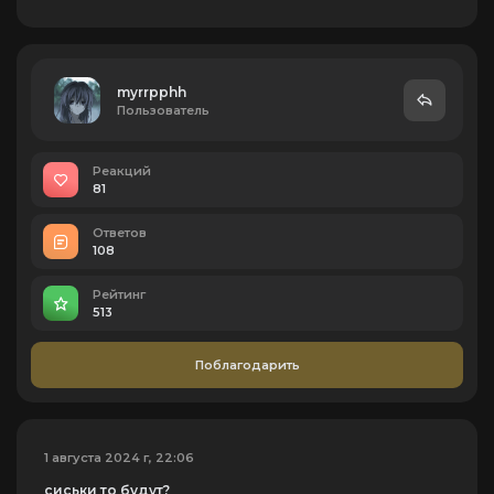
myrrpphh
Пользователь
Реакций
81
Ответов
108
Рейтинг
513
Поблагодарить
1 августа 2024 г, 22:06
сиськи то будут?