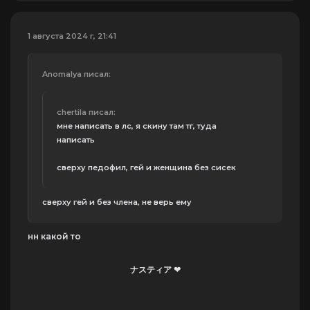
1 августа 2024 г, 21:41
Anomalya писал:
chertila писал:
мне написать в лс, я скину там тг, туда
написать
сверху педофил, гей и женщина без сисек
сверху гей и без члена, не верь ему
нн какой то
ナスティア ❤