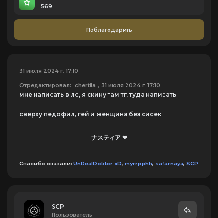
569
Поблагодарить
31 июля 2024 г, 17:10
Отредактировал:
chertila
, 31 июля 2024 г, 17:10
мне написать в лс, я скину там тг, туда написать
сверху педофил, гей и женщина без сисек
ナスティア ❤
Спасибо сказали:
UnRealDoktor xD
,
myrrpphh
,
safarnaya
,
SCP
SCP
Пользователь