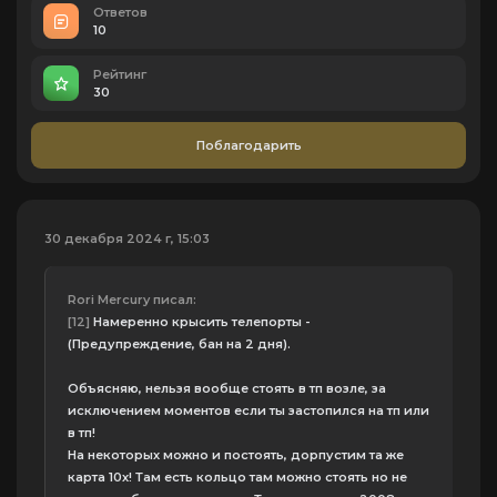
Ответов
10
Рейтинг
30
Поблагодарить
30 декабря 2024 г, 15:03
Rori Mercury писал:
[12]
Намеренно крысить телепорты -
(Предупреждение, бан на 2 дня).
Объясняю, нельзя вообще стоять в тп возле, за
исключением моментов если ты застопился на тп или
в тп!
На некоторых можно и постоять, дорпустим та же
карта 10х! Там есть кольцо там можно стоять но не