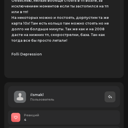
Объясняю, нельзя вообще стоять в тп возле, за
исключением моментов если ты застопился на тп
или в тп!
На некоторых можно и постоять, дорпустим та же
карта 10х! Там есть кольцо там можно стоять но не
долго не болдьше минуты. Так же как и на 2008
дасте на нижних тп, скорострелки, база. Так-как
тогда все бы просто летали!
Folli Depression
ilsmakl
Пользователь
Реакций
4