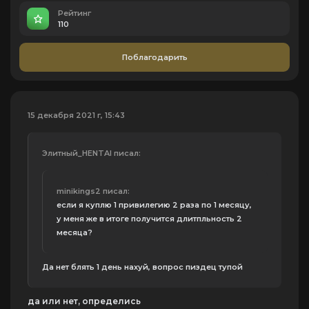
Рейтинг
110
Поблагодарить
15 декабря 2021 г, 15:43
Элитный_HENTAI писал:
minikings2 писал:
если я куплю 1 привилегию 2 раза по 1 месяцу,
у меня же в итоге получится длитпльность 2
месяца?
Да нет блять 1 день нахуй, вопрос пиздец тупой
да или нет, определись